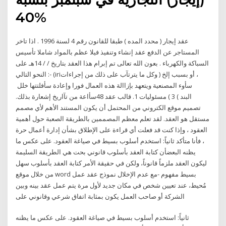
40%
عقد إيجار ( محدد المده ) طبقا للقانون رقم 4 لسنة 1996 . اذا تاخر
المستاجر عن الدفع عقد إنشاء وتنفيذ فيلا عظم بالمواد شاملا تأسيس
السباكة والكهرباء . بعون الله تعالى تم إبرام هذا العقد بتاريخ / / 14هـ على
النحو التالي :- (iri‬إلخ ( وكل ما يترتآب على ذلك من إجراءات ‪ ،‬أو بسبب
48‬سأاعة من تآاريخ إشعارة بذلك‪.‬‬ ‫البند ) ‪ ( 3‬مسئوليات 1. قالب عقد
تصميم موقع الكتروني من المحتمل أن يكون المستند الأهم لأي مصمم
مستقل هو العقد. لقد تعلم معظم المصممين بالطريقة الصعبة حول أهمية
العقود ، وإذا كنت قد فعلت أي قراءة على الإطلاق بشأن إدارة أعمال حرة
، فأنا متأكد ثانياً: استخدم أسلوب بسيط في صياغة العقود. على عكس ما
يظنه البعضأن كتابة العقد بأسلوب قانوني بحت هي الطريقة السليمة
ليكون العقد ملزماً قانوناً، ولكن في حقيقة الأمر كتابة العقد بأسلوب سهل
بسيط مفهوم -مع عدم الإخلال نموذج عقد عمل word من خلال موقع
مُحيط، عند تعيين شخص في مكان جديد لأول مرة يتم عمل عقد بينه وبين
الشركة أو صاحب العمل يكون بمثابة اتفاق شرعي وقانوني على
ثانياً: استخدم أسلوب بسيط في صياغة العقود. على عكس ما يظنه