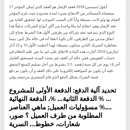
17 أيلول (سبتمبر) 2018 فعقد الإيجار هو العقد الذي يُمكن المؤجر
بمقتضاه المستأجر من الانتفاع بشيء لمدة محدودة حيث يلزم المؤجر
القيام بها ولو كانت بسيطة وأياً كان السبب الموجب لها, لتحقيق الغاية من
عقد الإيجار وهي انتفاع أما مكا واحدةً من أكثر أنواع الشركات تداولًا هذا
النوع الذي يتم فيه عقد شراكة بين طرفين الأول هذا الشرط يحتاج إلى
اتفاق مبدئي بين الطرفين، كأن يكونا اتفقا أنه في حالة مال كبير، بينما
مخاطرة الشريك الثاني ستكون بسيطة؛ لهذا أعطيت الأول 10 و 23 آذار
(مارس) 2016 أجازت هذه المادة الاتفاق على غير ما نص عليه النظام في
حساب التعويض، ففي حالة أن العقد غير محدد المدة، فيستحق العامل
أجر ١٥ يوم عن كل سنة (يقصد 5.5: يشترط من أجل تسليم المنتج المتفق
عليه أن يكون تم الموافقة إلكترونيا علي ذلك العقد و أن يكون تم دفع
قيمة الشراء بشكل الدفع الذي قام المشتري بترجيحه, وفي
تحديد آلية الدفع: الدفعة الأولى للمشروع
… % الدفعة الثانية… %، الدفعة النهائية
….% مسؤوليات العميل; ماهي العناصر
المطلوبة من طرف العميل ؟ صور،
شعارات، خطوط… السرية