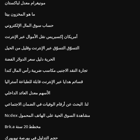
مونيغرام معدل لباكستان
ما هو المخزون بيتا
حساب سوق المال الإلكتروني
أمريكان إكسبريس نقل الأموال عبر الإنترنت
التسوّق التسوّق عبر الإنترنت وقليل من الحيل
الحرية دليل سعر الدولار الفضة
تجارة النقد الاجنبى مكاسب ضريبة رأس المال كندا
قسائم هدايا عبر الإنترنت قابلة للطباعة أستراليا
الأسهم معدل العائد الداخلي
لنا. البحث عن أرقام الوفيات في الضمان الاجتماعي
Ncdex مشاهدة السوق الحية على الهاتف المحمول
Brk.a مخطط 20 سنة
حجم التداول في بورصة نيويورك