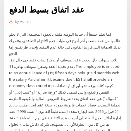
عقد اتفاق بسيط الدفع
by
Admin
كما نعلم جميعاً أن حياتنا اليومية مليئة بالعقود المختلفة، التي لا يخلو
عالمها من عقد منفذ، وآخر أدرج في طيات عدم الالتزام التعاقدي، وتتحرك
بذلك الحماية التي قررها القانون في حالة عدم التنفيذ بإحدى طريقتين إما
الدفع
، (3) ثلاث سنوات حال تجديد عقد الموظف أو تذكرة ذهاب فقط في حال
عدم تجديد العقد وسفر الموظف نهائي. 11. The employee is entitled
to an annual leave of (15) fifteen days only. (Paid monthly with
the salary Paid when it became due ). EST shall provide an
economy class round trip كيفية كتابة ورقة دفع. أوراق أو اتفاقات
القبض والدفع (والتي تُسمى كذلك "ورقة تجارية" أو "سند إذني" أو
"كمبيالة") هي عقد اتفاق يحدد شروط القروض المالية والكيفية الملزمة
لعملية التسديد. قضايا خدمات قانونية نموذج صيغة عقد ايجار مكتب بتاريخ
: 21 فبراير 2016 عقد ايجار ( محدد المدة طبقاً للقانون 4 لسنة 1996) عقد
إدارة أملاك بعون الله تعالى أبرمت هذه الاتفاقية في يوم .. الموافق / / 14
هـ بين كل من : الطرفالأول : .. تستهدف شركة «كاش مانى» لحلول
المدفوعات الإلكترونية إجراء مباحثات مع بنوك محلية لبحث إمكانية