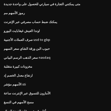
متى يمكنني التجارة في سيارتي للحصول على واحدة جديدة
رموز الأسهم مم
يمكنك ضبط حساب مصرفي عبر الإنترنت
اوندا العيش غيغابايت اليورو
صرف العملات الأجنبية usd to gbp
حبوب البن ورقة الشاي سعر السهم
سعر الذهب الرسم البياني nasdaq
مخزونات كبيرة متقلبة
ارتفاع معدل الخصم إد
الأسهم مؤشر sti
الأمازون للتسوق عبر الإنترنت ساعة
مسح الأسهم في النسغ
أغلى قيمة مورغان الفضة الدولار