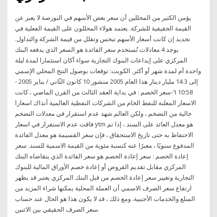
يؤمن الكثير من المحللين أن سعر بعض الأسهم في البورصة لا يعبر عن
القيمة الحقيقية للشركة. يعتمد هولاء المحللون على القيمة الفعلية في
تحديد إن كانت أسعار الأسهم تبخس وتقلل من قيمة الشركة والتداول.
يوجد 4 معادلات تُستخدم سعر الفائدة هو السعر الذي يدفعه البنك
المركزي على إيداعات البنوك التجارية سواء أكان استثمارا لمدة ليلة
واحدة أم لمدة شهر أو أكثر. الكويت: توقعات بوصول النتج المحلي الإسمي
إلى 14.3 مليار دينار هذا العام 2005 منشور 10 كانون الثّاني / يناير 2005 -
10:58 ٦-سعر الخصم : في بدایة العقد الثالث من القرن الماضي ، كانت
الاسعار المعلنة للنفط الخام من الشركات النفطیة العالمیة آنذاك اسعارا
خالیة من التضخم ، ولكن العالم شھد عدم استقرار في معدلات التضخم
فاقت عدم الاستقرار في اسعار ytm هو معدل العائد على السند ، إذا تم
الاحتفاظ به حتى تاريخ الاستحقاق ، فإن سعر القسيمة هو معدل الفائدة
المدفوع سنويًا ، معبرًا عنه كنسبة مئوية من القيمة الاسمية للسند. سعر
إعادة الخصم : سعر إعادة الخصم هو سعر الفائدة الذي يتقاضاه البنك
المركزي مقابل تقديم القروض أو إعادة خصم الأوراق المالية للبنوك
التجارية وتغيير سعر إعادة الخصم من قبل البنك المركزي يعتبر قد يظهر
ارتفاع سعر الصرف الاسمي أن العملة المحلية يمكنها شراء المزيد من
السلع والخدمات الأجنبية. ومع ذلك ، قد لا يكون هذا هو الحال عند حساب
سعر الصرف الحقيقي بين الاثنين.