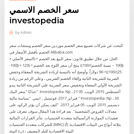
سعر الخصم الاسمي
investopedia
by
Admin
البحث عن شركات تصنيع سعر الخصم موردين سعر الخصم ومنتجات سعر
الخصم بأفضل الأسعار في Alibaba.com
الحل: من خلال تطبيق قانون: سعر البيع بعد الخصم = (السعر الأصلي ×
((100 – نسبة الخصم)/100)) ينتج أن سعر اللوح بعد الخصم = (120 × ((100-
25)/100))= 90 دولاراً. وأوضح أنه بالنسبة لزيادة الشريحة المعفاة وخفض
الضريبة للشريحة الثانية وإلغاء الخصم الضريبي ، وعلى الرغم من زيادة
الشريحة الأولي المعفاة وتخفيض سعر الضريبة علي الشريحة الثانية يبدو
جذابًا "سعر البنك". Investopedia. Np ، 21 أغسطس 2015. الويب. 05
فبراير 2017. فونتينيل ، ايمي. "سياسة مالية." Investopedia. Np ، 30
ديسمبر 2015. الويب. 05 فبراير 2017. "كيف يمكن أن يؤثر الركود على
معدلات القروض الشخصية". بعد قراءة هذا المقال سوف تتعرف على
تعقيدات الموازنة الرأسمالية متعددة الجنسيات. تتأثر القرارات المالية
للشركات متعددة الجنسيات (MNC) بثلاثة أنواع من البيئات الاقتصادية: (أ)
البيئة الاقتصادية للبلد المضيف ، (ب) البيئة