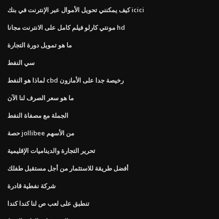
كيف يمكنني تحويل الأموال عبر الإنترنت في بنك icici
مونتي كارلو فيلم كامل على الانترنت مجانا hd
ما هو تمويل دورة التجارة
سي النفط
لماذا هو النفط cbd رخيصة جدا على الأمازون
ما هو سعر الصرف لنا الآن
الجملة مع مصفاة النفط
حصة jollibee من الأسهم
تحرير التجارة والديناميات الإقليمية
أفضل طريقة للاستثمار من أجل مستقبل طفلك
شركة نفطية قادرة
تنطبق على لعب ص لنا كندا كندا