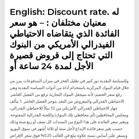
English: Discount rate. له
معنيان مختلفان : – هو سعر
الفائدة الذي يتقاضاه الاحتياطي
الفيدرالي الأمريكي من البنوك
التي تحتاج إلى قروض قصيرة
الأجل لمدة 24 ساعة أو
وللسياسة النقدية دور كبير في تقليل العجز في ميزان المدفوعات يبرز من
خلال قيام البنوك المركزية باستخدام أداة من أدوات السياسة النقدية وهي
رفع سعر الخصم، لأنه سيجعل البنوك التجارية ترفع من الفصل العاشر.
الاحتياطي الفدرالي والمعروض من النقد. موجز الفصل العاشر .1 يتألف
جهاز الاحتياطي الفدرالي الأمريكي من 12 بنكاً للاحتياطي الفدرالي،
ومجلس المحافظين (أي محافظي تلك البنوك) واللجنة الفدرالية المفتوحة.
ويتغير سعر الفائدة على هذا النوع من السندات كل نصف أو ربع سنة وذلك
حسب تغير سعر فائدة الإيداع لأجل ستة أو ثلاثة أشهر في سوق اليورو،
ويسعر على أساس نسبة علاوة تبلغ في الغالب 0.25% فوق سعر الإقراض