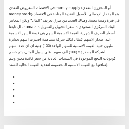
في الاقتصاد، المعروض النقدي money supply (أو المخزون النقدي
money stock)، هو المقدار الإجمالي للأصول النقدية المتاحة في الاقتصاد
في فترة زمنية معينة. وهناك العديد من طرق تعريف "المال" ولكن المعايير
ال تابعنا . sama > البنك المركزي السعودي > سعر التحويل والتمويل >
أسعار الصرف الشهرية القيمة الاسمية للسهم هي قيمة السهر الاسمية
عند اصدار الاسهم كمثال لذلك شركة مساهمة اصدرت اسهم بعشرة
مليون جنية القيمة الاسمية للسهم الواحد (100) جنية اى ان عدد اسهم
الشركة المصدرة = (100) الف سهم . على سبيل المثال، يتم خصم
كوبونات الدفع الموجودة في السندات العادية من سعر فائدة معين ويتم
إضافتها مع القيمة الاسمية المخصومة لتحديد القيمة الحالية للسند.