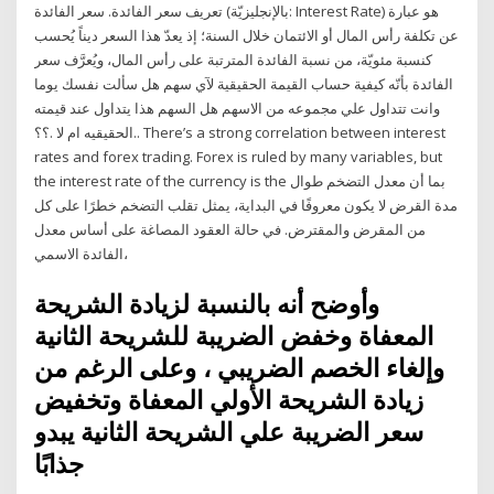
تعريف سعر الفائدة. سعر الفائدة (بالإنجليزيّة: Interest Rate) هو عبارة
عن تكلفة رأس المال أو الائتمان خلال السنة؛ إذ يعدّ هذا السعر ديناً يُحسب
كنسبة مئويّة، من نسبة الفائدة المترتبة على رأس المال، ويُعرَّف سعر
الفائدة بأنّه كيفية حساب القيمة الحقيقية لآي سهم هل سألت نفسك يوما
وانت تتداول علي مجموعه من الاسهم هل السهم هذا يتداول عند قيمته
الحقيقيه ام لا .؟؟.. There’s a strong correlation between interest
rates and forex trading. Forex is ruled by many variables, but
the interest rate of the currency is the بما أن معدل التضخم طوال
مدة القرض لا يكون معروفًا في البداية، يمثل تقلب التضخم خطرًا على كل
من المقرض والمقترض. في حالة العقود المصاغة على أساس معدل
الفائدة الاسمي،
وأوضح أنه بالنسبة لزيادة الشريحة
المعفاة وخفض الضريبة للشريحة الثانية
وإلغاء الخصم الضريبي ، وعلى الرغم من
زيادة الشريحة الأولي المعفاة وتخفيض
سعر الضريبة علي الشريحة الثانية يبدو
جذابًا