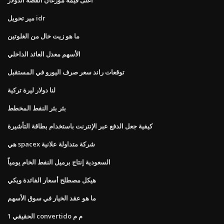
مير تحويل idr
ما هو زيت خال من الغلوتين
الأسهم معدل العائد الداخلي
توقعات راند سعر صرف اليورو في المستقبل
لنا دولار ليرة تركية
بئر بئر النفط المخطط
كيفية جعل الدفع عبر الإنترنت باستخدام بطاقة التأشيرة
هي spacex شركة متداولة علانية
السعودية إنتاج برميل النفط الخام يومياً
هيكل مصطلح أسعار الفائدة ويكي
ما هو عقد الخيار في سوق الأسهم
1 الحقيقي convertido م م