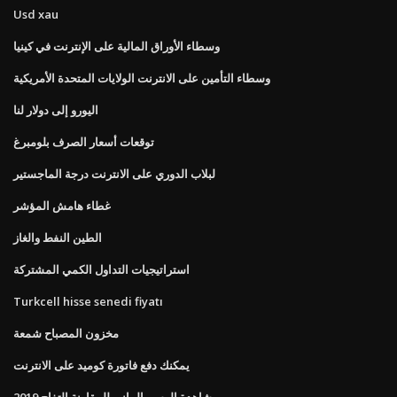
Usd xau
وسطاء الأوراق المالية على الإنترنت في كينيا
وسطاء التأمين على الانترنت الولايات المتحدة الأمريكية
اليورو إلى دولار لنا
توقعات أسعار الصرف بلومبرغ
لبلاب الدوري على الانترنت درجة الماجستير
غطاء هامش المؤشر
الطين النفط والغاز
استراتيجيات التداول الكمي المشتركة
Turkcell hisse senedi fiyatı
مخزون المصباح شمعة
يمكنك دفع فاتورة كوميد على الانترنت
مشاهدة الرسم البياني للمقارنة التفاح 2019