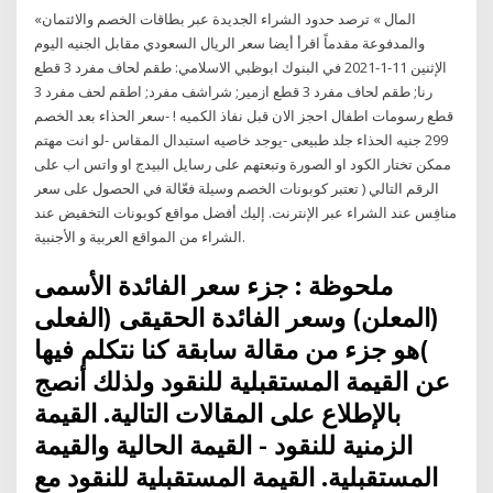
«المال » ترصد حدود الشراء الجديدة عبر بطاقات الخصم والائتمان
والمدفوعة مقدماً اقرأ أيضا سعر الريال السعودي مقابل الجنيه اليوم
الإثنين 11-1-2021 في البنوك ابوظبي الاسلامي: طقم لحاف مفرد 3 قطع
رنا; طقم لحاف مفرد 3 قطع ازمير; شراشف مفرد; اطقم لحف مفرد 3
قطع رسومات اطفال احجز الان قبل نفاذ الكميه ! -سعر الحذاء بعد الخصم
299 جنيه الحذاء جلد طبيعى -يوجد خاصيه استبدال المقاس -لو انت مهتم
ممكن تختار الكود او الصورة وتبعتهم على رسايل البيدج او واتس اب على
الرقم التالي ( تعتبر كوبونات الخصم وسيلة فعّالة في الحصول على سعر
منافِس عند الشراء عبر الإنترنت. إليك أفضل مواقع كوبونات التخفيض عند
الشراء من المواقع العربية و الأجنبية.
ملحوظة : جزء سعر الفائدة الأسمى
(المعلن) وسعر الفائدة الحقيقى (الفعلى
)هو جزء من مقالة سابقة كنا نتكلم فيها
عن القيمة المستقبلية للنقود ولذلك أنصج
بالإطلاع على المقالات التالية. القيمة
الزمنية للنقود - القيمة الحالية والقيمة
المستقبلية. القيمة المستقبلية للنقود مع