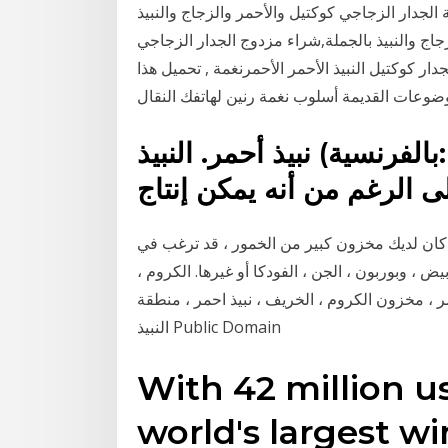
الجدار الزجاجي كوكتيل والأحمر والزجاج والنبيذ
جاج والنبيذ بالجملة,شراء مزدوج الجدار الزجاجي
دار كوكتيل النبيذ الأحمر الأحمرنغمة , تحميل هذا
ضوعات القديمة أسلوب نغمة رنين لهاتفك النقال
نبيذ أحمر. النبيذ (بالفرنسية: vin) هو مشروب كحولي يتم
 كان لديك مخزون كبير من الخمور ، قد ترغب في
بيض ، وبوربون ، الجن ، الفودكا أو غيرها. الكروم ،
مر ، مخزون الكروم ، الخريف ، نبيذ احمر ، منطقة
النبيذ Public Domain
With 42 million us
world's largest 