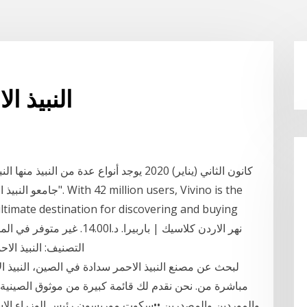
النبيذ 
جامعو النبيذ الحقيقيو
ltimate destination for discovering and buying
التصنيف: النبيذ الاحمر الوسوم: النبيذ, النبيذ الاحمر, باربيرا, نهر الاردن
لبحث عن مصنع النبيذ الاحمر سدادة في الصين، النبيذ ا
مباشرة من. نحن نقدم لك قائمة كبيرة من موثوق الصينية ا
والموردين والمصدرين ••سكوت موريسون رئيس الوزراء الاستر