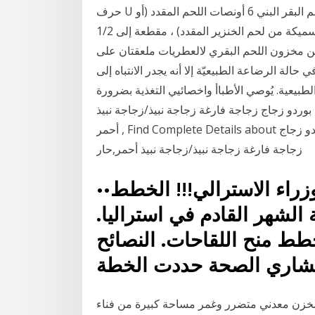
حرف U القرن النبيذ دورق النبيذ المدفق النبيذ 8 حصص مكونات لحم البقر البني 6 أونصات اللحم المقدد (أو
6 شرائح سميكة من لحم الخنزير المقدد) ، مقطعة إلى 1/2-inch lardons 3 جنيهات تشاك عظم ، مقطعة
لح خشن وفلفل طازج مطحون 1 كوب من مخزون اللحم البقري لالعطريات ملعقتان على
حالة الرضاعة الطبيعيّة إلا أنه يجدر الانتباه إلى
لطبيعية. يُوصي الأطباأ واخصائيي التغذية بضرورة
نبيذ أحمر/الجملة بوردو زجاج زجاجة فارغة زجاجة نبيذ/زجاجة نبيذ
أحمر , Find Complete Details about أسعار رائجة البيع 750 مللي زجاجة نبيذ أحمر/الجملة بوردو زجاج
زجاجة فارغة زجاجة نبيذ/زجاجة نبيذ أحمر,حار
••سكوت موريسون رئيس الوزراء الاسترالي!!! الخطط
 الشهر القادم في استراليا.
بخطط منح اللقاحات. النصائح
شاري الصحة حددت الخطة
لي من مخزن معدني متضرر وغمر مساحة كبيرة من فناء