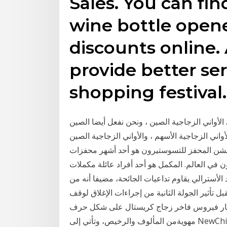
Sales. You can find
wine bottle open
discounts online.
provide better ser
shopping festival.
اني الزجاجية الصين ، ونحن نفعل أيضا الصين
واني الزجاجية الأسهم ، والأواني الزجاجية الصين. www.sunnyglassware.com tel: +86 755 25643415
يشن المحفز للتسوستيرون هو أحد أشهر محفزات
الم. المكمل هو أحد أفراد عائلة مكملات Animal مثل انيمال فليكس وانيمال كت.
لأسترالي يقاوم تداعيات الجائحة، مضيفا أنه من
 تأثير الجولة الثانية من إجراءات الإغلاق لوقف
يروس فاخر زجاج كريستال على شكل حرف U القرن النبيذ دورق النبيذ المدفق النبيذ الأحمر دورق
مهويةمن المألوف والرخيص، وتأتي إلى NewChic لرؤية المزيد العصريةفاخر زجاج كريستال على شكل