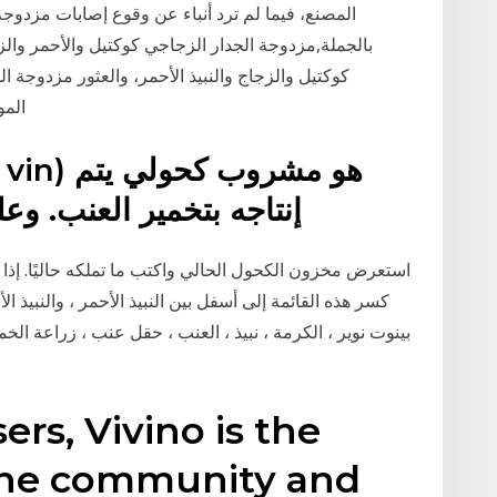
المصنع، فيما لم ترد أنباء عن وقوع إصابات مزدوجة 
بالجملة,مزدوجة الجدار الزجاجي كوكتيل والأحمر والز
كوكتيل والزجاج والنبيذ الأحمر، والعثور مزدوجة الج
المو
إنتاجه بتخمير العنب. وعلى الرغم من أنه يمكن إنتاج
استعرض مخزون الكحول الحالي واكتب ما تملكه حاليًا. إذا
كسر هذه القائمة إلى أسفل بين النبيذ الأحمر ، والنبيذ الأ
بينوت نوير ، الكرمة ، نبيذ ، العنب ، حقل عنب ، زراعة الخ
ers, Vivino is the
wine community and