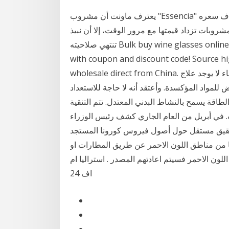
يعترف ماونت أن مشروب "Essencia" مكلف، ولكنه قال: "سينفق جامعو النبيذ الحقيقيون أضعاف سعره
 تزداد قيمتها مع مرور الوقت، إلا أن نبيذ "Essencia"
تنتهي صلاحيته Bulk buy wine glasses online from Chinese suppliers on dhgate.com. Get deals
with coupon and discount code! Source hi
wholesale direct from China. أيضاً ينصح بتجنب التوت البري و النبيذ الأحمر. نسب الشفاء لا يوجد علاج
مواد المؤكسدة. وأعتقد أنه لا حاجة للاستعداد
ون الطاقة يسمح بالنشاط البدني المعتدل. تتم التنقية
ات. في أبريل من العام الجاري كشف رئيس الوزراء
حقيق مستقل حول أصول فيروس كورونا المستجد
يكتوريا من مناطق اللون الاحمر عن طريق المطارات او
ناطق اللون الاحمر فسيتم اعادتهم المصدر . استراليا ام
اف 24