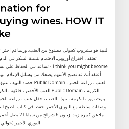
ination for
buying wines. HOW IT
ake
تعتقد ، اختراع أوروبي. الاهتمام بنسبة السكر في الد
تساعد في الحفاظ على نسبة السكر في
حصاد النبيذ ، عتيق ، زراعة ا
العنب الأخضر ، فاكهة ، الكرمة ، كرم
بينوت نوير ، الكرمة ، نبيذ ، العنب ، حقل عنب ، زراعة الخ
البوري الأحمر (حوالي 60 جم ، بدون عظام ، تحجيم) ملح فلفل 2 ملعقة