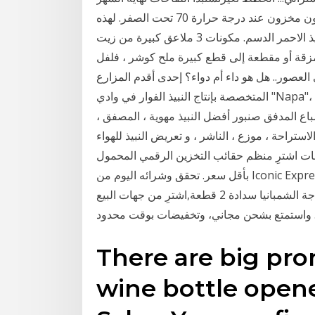
القادم في استراليا. 🟥 مناطق اللون الاحمر : 🔺 اللقاح سيكون مخزون عند درجة حرارة 70 تحت الصفر. لهذه
الوصفة ، أزواج شرائح لحم الشمندر تماما مع تخفيض النبيذ الاحمر الدسم. مكونات 3 ملاعق كبيرة من زيت
طر المتنوعة ، ممزقة أو مقطعة إلى قطع كبيرة ملح كوشر ، فلفل
لى مدى العصور.. هل هو داء أم دواء؟ إحدى أقدم المزارع
المتخصصة بإنتاج النبيذ الفوار في وادي "Napa"، مخزن المزرعة يحوي 2.7 مليون زجاجة وبني داخل كهف
 النبيذ الاحمر إشباع المدفق صنبور أفضل النبيذ مهوية ، المصفق ،
لاستراحة ، موزع ، الناشر ، و تعريض النبيذ للهواء al,اشترِ من جهات البيع في الصين وحول العالم. واستمتع
ت اشترِ منظم حقائب التخزين الرقمي المحمول
بأقل سعر. تحقق وشرائه اليوم من Iconic Express. سدادة النبيذ الأحمر المنزلية سدادة زجاجة النبيذ
الطازجة الفولاذ المقاوم للصدأ اللون سبائك الإبداعية زجاجة الشمبانيا سدادة 2 قطعة,اشترِ من جهات البيع
. واستمتع بشحن مجاني، وتخفيضات بوقت محدود
There are big pro
wine bottle opene