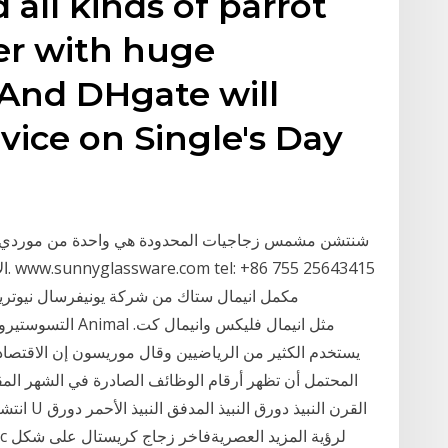
 all kinds of parrot
er with huge
 And DHgate will
vice on Single's Day
شنتشن مشمس زجاجيات المحدودة هي واحدة من موردي الأو
الأ
مكمل انيمال ستاك من شركة يونيفرسال نيوتر
التسوستيرون في الع
يستخدم الكثير من الرياضيين وقال موريسون إن الاقتصاد ا
المحتمل أن تظهر أرقام الوظائف الصادرة في الشهر المقبل
انتشار ف