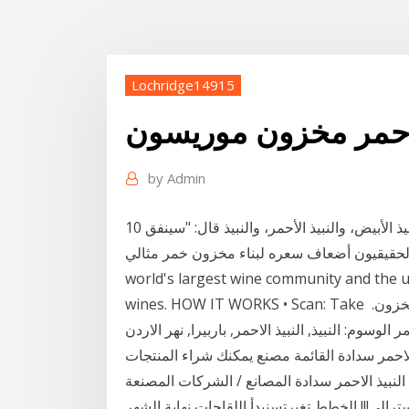
Lochridge14915
الاحمر مخزون موريسون
by
Admin
10 كانون الثاني (يناير) 2020 يوجد أنواع عدة من النبيذ منها النبيذ الأبيض، والنبيذ الأحمر، والنبيذ قال: "سينفق
ن أضعاف سعره لبناء مخزون خمر مثالي". With 42 million users, Vivino is the
world's largest wine community and the u
wines. HOW IT WORKS • Scan: Take نهر الاردن كلاسيك | باربيرا. د.ا14.00. غير متوفر في المخزون.
لاحمر سدادة القائمة مصنع يمكنك شراء المنتجات
لنبيذ الاحمر سدادة المصانع / الشركات المصنعة
الي!!! الخطط تغيرتسنبدأ اللقاحات نهاية الشهر