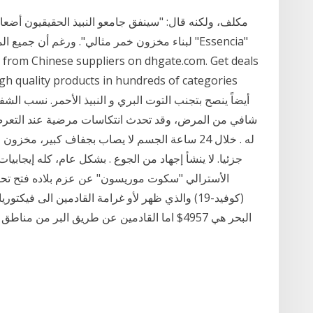
لبناء مخزون خمر مثالي". ورغم أن جميع المشروبات
gh quality products in hundreds of categories
شافي من المرض، وقد تحدث انتكاسات مرضية عند التعرض لل
له . خلال 24 ساعة الجسم لا يصاب بجفاف كبير، مخز
جزئيا. لا ينشأ إجهاد من الجوع . بشكل عام، كله إيجابي
الأسترالي "سكوت موريسون" عن عزم بلاده فتح ت
(كوفيد-19) والذي ظهر لأو غرامة القادمين الى ف
البحر هي 4957$ اما القادمين عن طريق البر من م