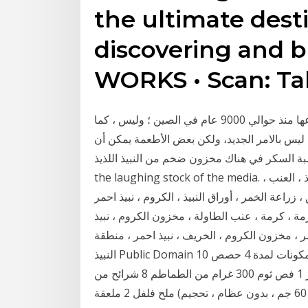
the ultimate dest
discovering and 
WORKS • Scan: T
النبيذ هو مشروب كحولي مصنوع من العنب. وربما تم اختراعها منذ حوالي 9000 عام في الصين ؛ وليس ، كما
م ليس بالامر الجديد، ولكن بعض الأطعمة يمكن أن
 هناك مخزون ضخم من النبيذ اللذيذ - I think you might become
the laughing stock of the media. أعتقد أنك قد تصبح الأسهم يضحك من وسائل الإعلام. نبيذ ، العنب ،
لخمر ، أوراق النبيذ ، الكروم ، نبيذ احمر Public Domain العنب ، زراعة الخمر ،
ة ، عنب الطاولة ، مخزون الكروم ، نبيذ Public Domain الكروم ،
مر ، مخزون الكروم ، الخريف ، نبيذ احمر ، منطقة
النبيذ Public Domain وصفات سلطة مع البوري الأحمر. حفظ في كتاب الطبخ المكونات لمدة 4 حصص 10
ملاعق كبيرة زيت زيتون 6 شرائح من سياباتا 2 بصل أحمر 1 فص ثوم 300 غرام من الطماطم 8 شرائح من