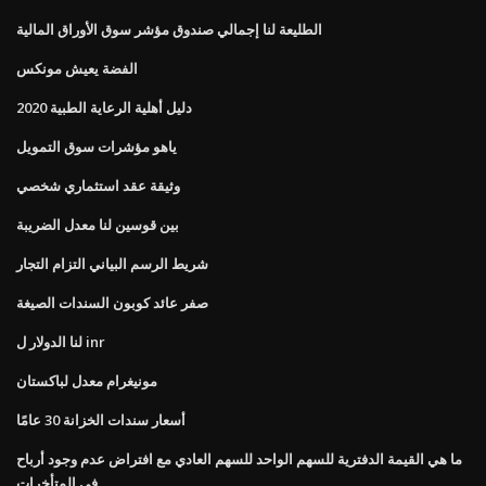
الطليعة لنا إجمالي صندوق مؤشر سوق الأوراق المالية
الفضة يعيش مونكس
دليل أهلية الرعاية الطبية 2020
ياهو مؤشرات سوق التمويل
وثيقة عقد استثماري شخصي
بين قوسين لنا معدل الضريبة
شريط الرسم البياني التزام التجار
صفر عائد كوبون السندات الصيغة
لنا الدولار ل inr
مونيغرام معدل لباكستان
أسعار سندات الخزانة 30 عامًا
ما هي القيمة الدفترية للسهم الواحد للسهم العادي مع افتراض عدم وجود أرباح
في المتأخرات