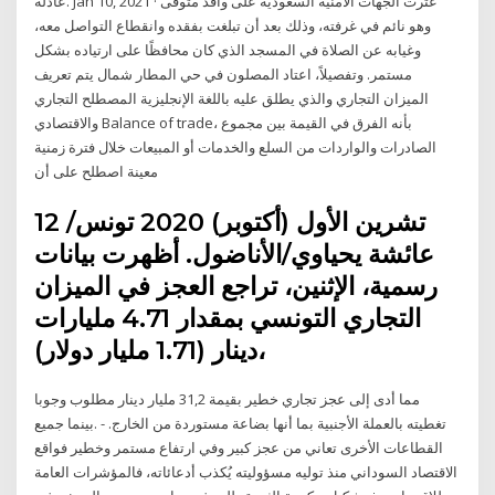
عادلة. Jan 10, 2021 · عثرت الجهات الأمنية السعودية على وافد متوفى
وهو نائم في غرفته، وذلك بعد أن تبلغت بفقده وانقطاع التواصل معه،
وغيابه عن الصلاة في المسجد الذي كان محافظًا على ارتياده بشكل
مستمر. وتفصيلاً، اعتاد المصلون في حي المطار شمال يتم تعريف
الميزان التجاري والذي يطلق عليه باللغة الإنجليزية المصطلح التجاري
والاقتصادي Balance of trade، بأنه الفرق في القيمة بين مجموع
الصادرات والواردات من السلع والخدمات أو المبيعات خلال فترة زمنية
معينة اصطلح على أن
12 تشرين الأول (أكتوبر) 2020 تونس/
عائشة يحياوي/الأناضول. أظهرت بيانات
رسمية، الإثنين، تراجع العجز في الميزان
التجاري التونسي بمقدار 4.71 مليارات
دينار (1.71 مليار دولار)،
مما أدى إلى عجز تجاري خطير بقيمة 31,2 مليار دينار مطلوب وجوبا
تغطيته بالعملة الأجنبية بما أنها بضاعة مستوردة من الخارج. - .بينما جميع
القطاعات الأخرى تعاني من عجز كبير وفي ارتفاع مستمر وخطير فواقع
الاقتصاد السوداني منذ توليه مسؤوليته يُكذب أدعائاته، فالمؤشرات العامة