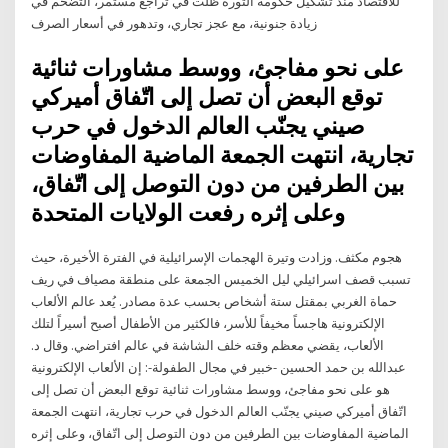
للاقتصاد منذ تشكيل حكومة الثورة ظلت في تراجع مستمر، التضخم في
زيادة جنونية، مع عجز تجاري، وتدهور في أسعار الصرف
على نحو مفاجئ، ووسط مشاورات ثنائية
توقع البعض أن تصل إلى اتّفاق أميركي
صيني يجنّب العالم الدخول في حرب
تجارية، انتهت الجمعة الماضية المفاوضات
بين الطرفين من دون التوصل إلى اتّفاق،
وعلى إثره رفعت الولايات المتحدة
هجوم مكثف. وزادت وتيرة الهجمات الإسرائيلية في الفترة الأخيرة، حيث
تسبب قصف اسرائيلي ليل الخميس الجمعة على منطقة مصياف في ريف
حماة الغربي بمقتل ستة أشخاص بحسب عدة مصادر. يُعد عالم الألعاب
الإلكترونية هاجساً مخيفاً للأسر، فالكثير من الأطفال أصبح أسيراً لتلك
الألعاب، يقضي معظم وقته خلف الشاشة في عالم افتراضي. وقال د.
عبدالله بن حمد الحسين -خبير في مجال الطفولة-: إن الألعاب الإلكترونية
هو على نحو مفاجئ، ووسط مشاورات ثنائية توقع البعض أن تصل إلى
اتّفاق أميركي صيني يجنّب العالم الدخول في حرب تجارية، انتهت الجمعة
الماضية المفاوضات بين الطرفين من دون التوصل إلى اتّفاق، وعلى إثره