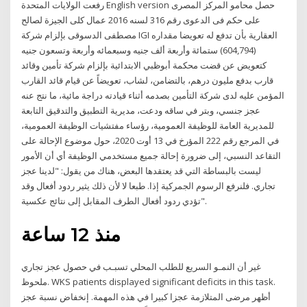
رفعت الولايات المتحدة English version حصل محامو المركز المصرى
على حكم فى الدعوى رقم 316 لسنه 2016 عمال كلى الجيزة لصالح
مصطفى الدسوقى بإلزام شركة IGI العقارية بأن تدفع له تعويضا مقداره
(604,794) ستمائة وأربعة ألف جنيه وسبعمائه وأربعة وتسعون جنيه
كتعويض عن قضت محكمة أبوظبي الابتدائية بإلزام شركة تأمين وقائد
قارب بدفع مليون درهم، بالتضامن، لشاب، تعويضاً عن قيام قائد القارب
المؤمن عليه لدى شركة التأمين بصدمه أثناء قيادته دراجة مائية، ما نتج عنه
عجز جنسي، وبتر في ساقه ودعت، مديرية التطبيق والتدقيق التابعة
للمديرية العامة للوظيفة العمومية، رؤساء مفتشيات الوظيفة العمومية،
في المرجع رقم 222 المؤرخ في 13 أوت 2020، حول موضوع الإحالة على
التقاعد النسبي، إلى ضرورة إحالة جميع مستخدمي الوظيفة أي أن الأمور
ليست بالبساطة التي قد يعتقدها البعض، هناك من يقول: "لدينا عجز
تجاري. فلنرفع الرسوم الجمركية إذا. طبعا لا لأن ذلك يثير ردود أفعال وقد
تؤدي ردود أفعال الطرف المقابل إلى نتائج عكسية".
منذ 12 ساعة
غير أن النمـو السريع للطلب المحلي تسبـب في حصول عجز تجاري
ملحوظ. WKS patients displayed significant deficits in this task.
أظهر مرضى المتلازمة عجزا كبيرا في هذه المهمة. إنخفاض نسبة عجز