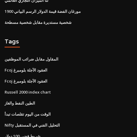
لنا الميزان التجاري العالمي
1900 مورغان الفضة قيمة الدولار الرسم البياني
شخصية مستديرة مقابل شخصية مسطحة
Tags
المقاول مقابل ضرائب الموظفين
Fcoj العقود الآجلة بلومبرغ
Fcoj العقود الآجلة بلومبرغ
Russell 2000 index chart
الطين النفط والغاز
الوقت من اليوم تقلصات تبدأ
Nifty التحليل الفني في المستقبل
شريط فضي 100 دولار