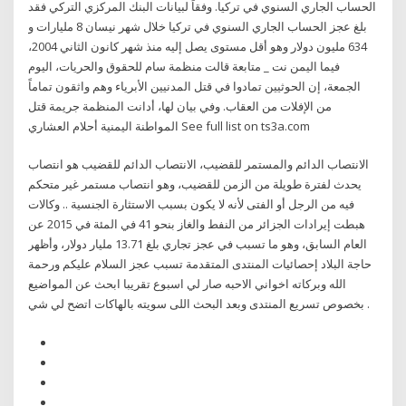
الحساب الجاري السنوي في تركيا. وفقاً لبيانات البنك المركزي التركي فقد
بلغ عجز الحساب الجاري السنوي في تركيا خلال شهر نيسان 8 مليارات و
634 مليون دولار وهو أقل مستوى يصل إليه منذ شهر كانون الثاني 2004،
فيما اليمن نت _ متابعة قالت منظمة سام للحقوق والحريات، اليوم
الجمعة، إن الحوثيين تمادوا في قتل المدنيين الأبرياء وهم واثقون تماماً
من الإفلات من العقاب. وفي بيان لها، أدانت المنظمة جريمة قتل
المواطنة اليمنية أحلام العشاري See full list on ts3a.com
الانتصاب الدائم والمستمر للقضيب، الانتصاب الدائم للقضيب هو انتصاب
يحدث لفترة طويلة من الزمن للقضيب، وهو انتصاب مستمر غير متحكم
فيه من الرجل أو الفتى لأنه لا يكون بسبب الاستثارة الجنسية .. وكالات
هبطت إيرادات الجزائر من النفط والغاز بنحو 41 في المئة في 2015 عن
العام السابق، وهو ما تسبب في عجز تجاري بلغ 13.71 مليار دولار، وأظهر
حاجة البلاد إحصائيات المنتدى المتقدمة تسبب عجز السلام عليكم ورحمة
الله وبركاته اخواني الاحبه صار لي اسبوع تقريبا ابحث عن المواضيع
بخصوص تسريع المنتدى وبعد البحث اللى سويته بالهاكات اتضح لي شي .