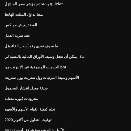
يستخدم مؤشر سعر المنتج ل quizlet
نمط تداول المثلث الهابط
الفضة يعيش مونكس
عقد سرية العمل
ما سوف تغذي رفع أسعار الفائدة ل
ماذا يمكن أن تفعل وسيط الأوراق المالية بالنسبة لي
الخدمات المصرفية عبر الإنترنت من bbt
الأسهم وسيط المرتبات وول ستريت وول ستريت
صيغة معدل انتشار المحمول
مخزونات كبيرة متقلبة
تعلم كيفية القيام الأسهم والأسهم
توقيت التداول من أكتوبر 2020
Msci كلّ بلد عالم فهرسة شبكة [أوسد]