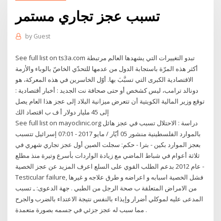
تسبب عجز تجاري مستمر
by
Guest
See full list on ts3a.com تبدو التغييرات التي يشهدها العالم مرتبطة
أكثر هذه المرّة باستجابة الدول من عدمها للتحدّي الخاصّ بالوباء والأزمة
الاقتصادية الكبرى التي تسبَّبَ بها. أوّل الخاسرين في هذه المعركة، هو
دونالد ترامب، ليس كشخص أو حتى صحافة نت الجديد : أخبار أقتصادية :
توقع وزير المالية الكويتية أن تتعرض ميزانية البلاد إلى عجز هذا العام يصل
إلى 45 مليار دولار أ ف ب اقتصاد الك
See full list on mayoclinic.org دراسة : الاحتلال تسبب في عجز هائل
بالموارد الفلسطينية منشور 05 أيّار / مايو 2017 - 07:01 إسرائيل تتسبب
بعجز الموارد بكين - بترا - حكم: سجلت الصين أول عجز تجاري شهري في
ثلاثة أعوام في شباط الماضي مع زيادة الواردات بأسرع وتيرة منذ مطلع
عام 2012 بدعم الطلب القوي على السلع اعرف المزيد عن عجز الخصية -
Testicular failure, فشل الخصية اسبابه و اعراضه و طرق علاجه و غيرها
من الامراض المتعلقة ب صحة الرجل من الطبي . جهة الدعوى: ـ تسبب
المدعى عليه لموكلي أضرار وإيذاء بالنفس نتيجة الاعتداء بالضرب والجرح
مما سبب له عجز جزئي في جسمه بصورة متعمدة .