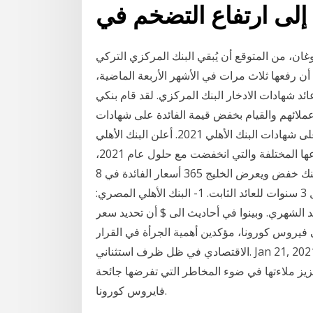
إلى ارتفاع التضخم في
، من المتوقع أن يُبقي البنك المركزي التركي
أن رفعها ثلاث مرات في الأشهر الأربعة الماضية،
د شهادات الادخار البنك المركزي. لقد قام بنكي
لائهم والقيام بخفض قيمة الفائدة على شهادات
الادخار ذات 3 سنوات بنسبة 1% تقريبًا، وبهذا تكون الفائدة على شهادات البنك الأهلي 2021. أعلن البنك الأهلي
المصري عن الأسعار الجديدة للفائدة على الشهادات بأنواعها المختلفة والتي انخفضت مع حلول عام 2021،
وتأتي أسعار الشهادات وخاصة البلاتينية منها بعد إعلان البنك خفض ويعرض الخليج 365 أسعار الفائدة في 8
بنوك بعد قرار حسمها وخفضها على الشهادات ذات آجال 3 سنوات للعائد الثابت. 1- البنك الأهلي المصري:
نية) بسعر فائدة 11% سنويا للعائد الشهري. وبينوا في أحاديث الى $ أن تحديد سعر
 فيروس كورونا، مؤكدين أهمية الجرأة في القرار
الاقتصادي في ظل ظرف استثناني. Jan 21, 2021 · وكان المركزي الأردني قد حظر على البنوك في العام
توزيع أرباح نقدية عن نتائجها لعام 2019 لتعزيز ملاءتها في ضوء المخاطر التي تفرضها جائحة
فايروس كورونا.