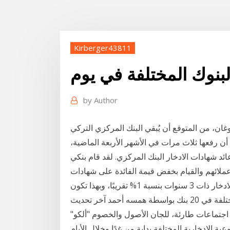
Kirberger43811
لبنوك المختلفة في يوم
by
Author
، من المتوقع أن يُبقي البنك المركزي التركي
أن رفعها ثلاث مرات في الأشهر الأربعة الماضية،
د شهادات الادخار البنك المركزي. لقد قام بنكي
لائهم والقيام بخفض قيمة الفائدة على شهادات
ار ذات 3 سنوات بنسبة 1% تقريبًا، وبهذا تكون
أسعار الفائدة الجديدة على شهادات الإستثمار المختلفة في 20 بنك بواسطة همسه أحمد آخر تحديث
قد البنوك اجتماعات طارئة، للجان الأصول والخصوم "ألكو"
ة الادخارية المختلفة بداية من غدًا وخلال الأيام