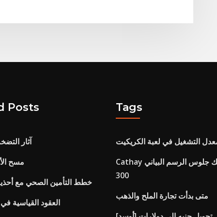
d Posts
Tags
دل التشغيل في لعبة الكريكيت
آثار التضخم
Cathay باسيفيك جلوس الرسم البياني a330 -
مسح الأ
300
خطط التأمين الصحي مع أحذية
متى بدأت تجارة الملح والذهب
العقود القياسية في
تحويل جنيه إلى دولارات [أوسد]