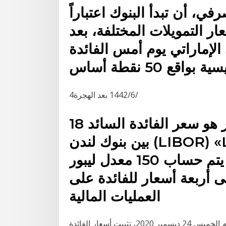
، أن تبدأ البنوك اعتباراً
ر التمويلات المختلفة، بعد
إماراتي يوم أمس الفائدة
4‏‏/6‏‏/1442 بعد الهجرة
18 تشرين الأول (أكتوبر) 2014 ليبور هو سعر الفائدة السائد
بين بنوك لندن (LIBOR) «London في ما بينهم، وينفذ ذلك
في كل يوم عمل مصرفي؛ حيث يتم حساب 150 معدل ليبور
 أربعة أسعار للفائدة على
العمليات المالية
قررت لجنة السياسة النقدية بالبنك المركزي المصـري، اليوم الخميس 24 ديسمبر 2020، تثبيت أسعار الفائدة