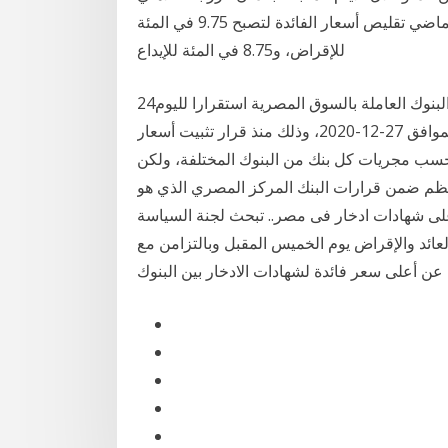
ومصر خفض البنك المركزي المصري أعلن الشهر الماضي تقليص أسعار الفائدة لتصبح 9.75 في المئة
للإقراض، و8.75 في المئة للإيداع
24‏‏/5‏‏/1442 بعد الهجرة شهد سعر الدولار مقابل الجنيه في البنوك العاملة بالسوق المصرية استقرارا لليوم
الرابع علي التوالي وتحديدا في بداية تعاملات اليوم الأحد الموافق 27-12-2020، وذلك منذ قرار تثبيت أسعار
 حسب مجريات كل بنك من البنوك المختلفة، ولكن
تنظم ضمن قرارات البنك المركز المصري الذي هو
لى شهادات ادخار فى مصر.. تبحث لجنة السياسة
لعائد والإقراض يوم الخميس المقبل وبالتزامن مع
 عن أعلى سعر فائدة لشهادات الادخار بين البنوك