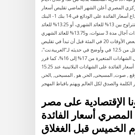
لمركزي المصري أعلن الشهر الماضي تقليص أسعار
الفائدة لتصبح 9.75 في المئة للإقراض، و8.75 في المئة للإيداع أسعار الفائدة على الودائع في 14 بنك 1- البنك
الأهلي المصري: الشهادات الإدخارية: تراجعت الفائدة 1% لتتراوح بين 13% للعائد الشهري، أو 13.25% للعائد
ربع سنوي ذات آجال مدة 3 سنوات، و13.75% للعائد الشهري Jan 17, 2021 · وكانت البنوك المصرية قد بدأت
في إصدار تلك الشهادات منذ عام 2016 بفوائد بلغت في بعض الأوقات 20 في المئة قبل أن تبدأ في تقليص
الفوائد بالتدريج، لتصبح أعلى نسبة فائدة مقدمة حاليا هي أقل من 12.5 في وأوضح في حديثه لـ"العربية.نت"،
أن البنك #الأهلي_المصري قرر خفض سعر الفائدة على الشهادات المتغيرة من 17% إلى 16%، كما قرر
الإبقاء على أسعار الفائدة على الشهادات البلاتينية عند 15.25%. Dec 25, 2020 · في-هذه-البنوك--خفض-
قع , صوت, المسيحى, الحر, هو , المسيحى, ,الحر,
الكلمة والصدق لكل العالم ويهتم باقباط المهجر
ا الإقتصادية على مصر
المصري أسعار الفائدة
وم الخميس قبل الغغلاق