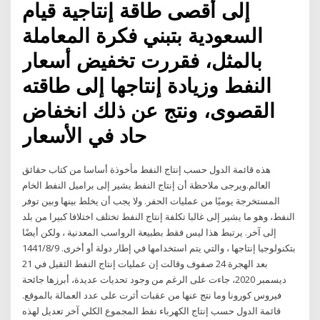
إلى أقصى طاقة إنتاجية قيام
السعودية بتبني فكرة المعاملة
بالمثل، فقررت تخفيض أسعار
النفط وزيادة إنتاجها إلى طاقته
القصوى، ونتج عن ذلك انخفاض
حاد في الأسعار
هذه قائمة الدول حسب إنتاج النفط مأخوذة أساسا من كتاب حقائق
العالم.ويرجى ملاحظة أن إنتاج النفط يشير إلى براميل النفط الخام
المستخرجة يوميًا من عمليات الحفر. ولا يجب أن يخلط بينها وبين توفر
النفط، وهو ما يشير إلى غالبا تكلفة إنتاج النفط تختلف اختلافا كبيرا من بلد
إلى آخر. يرتبط هذا ليس فقط بطبيعة الرواسب المعدنية ، ولكن أيضًا
بتكنولوجيا إنتاجها ، والتي يتم استخدامها في إطار دولة أو أخرى. 9‏‏/8‏‏/1441
بعد الهجرة 24 صفوف وقالت إن عمليات إنتاج النفط الثقيل في 21
ديسمبر 2020، جاءت على الرغم من وجود تحديات عديدة، أبرزها جائحة
فيروس كورونا وما نتج عنها من عقبات أثرت على عدد العمالة بالموقع.
قائمة الدول حسب إنتاج الكهرباء نفط المجموع الكلي آخر تعديل لهذه