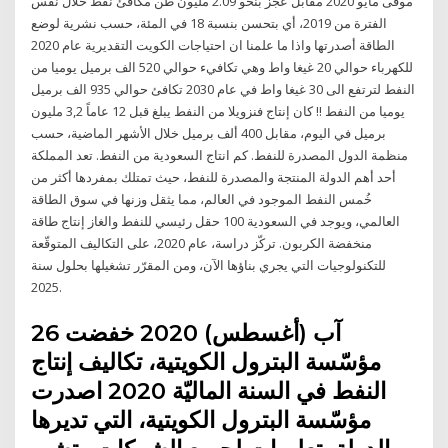
موفى مايو 2020 مقابل عجز بنحو 2.09 مليون طن مكافئ نفط خلال نفس
الفترة من 2019، أي بتحسن بنسبة 18 في المئة، حسب نشرية لوضع
الطاقة أصدرتها واذا ما علمنا ان احتياجات الكويت التقديرية عام 2020
للكهرباء حوالي 20 غيغا واط وهي تكافيء حوالي 520 الف برميل يوميا من
النفط لترتفع الى 30 غيغا واط في عام 2030 تكافئ حوالي 935 الف برميل
يوميا من النفط !! كان إنتاج فنزويلا من النفط يبلغ قبل 12 عاماً 3,2 مليون
برميل في اليوم، مقابل 400 ألف برميل خلال الأشهر الماضية، حسب
منظمة الدول المصدرة للنفط. كم انتاج السعودية من النفط. تعد المملكة
أحد أهم الدولة المنتجة والمصدرة للنفط، حيث تمتلك بمفردها أكثر من
خُمس النفط الموجود في العالم، مما يثقل وزنها في سوق الطاقة
العالمي، ويوجد في السعودية 100 حقل رئيسي للنفط والغاز إنتاج طاقة
منخفضة الكربون. تركّز دراسة، عام 2020، على التكاليف المتوقّعة
للتكنولوجيات التي يجري بناؤها الآن، ومن المقرّر تشغيلها بحلول سنة
2025.
26 آب (أغسطس) 2020 خفضت
مؤسّسة البترول الكويتية، تكاليف إنتاج
النفط في السنة الماليّة 2020 اصدرت
مؤسّسة البترول الكويتية، التي تديرها