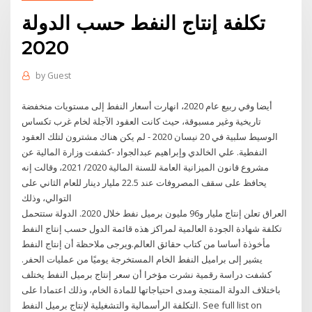
تكلفة إنتاج النفط حسب الدولة
2020
by
Guest
أيضا وفي ربيع عام 2020، انهارت أسعار النفط إلى مستويات منخفضة
تاريخية وغير مسبوقة، حيث كانت العقود الآجلة لخام غرب تكساس
الوسيط سلبية في 20 نيسان 2020 - لم يكن هناك مشترون لتلك العقود
النفطية. علي الخالدي وإبراهيم عبدالجواد -كشفت وزارة المالية عن
مشروع قانون الميزانية العامة للسنة المالية 2020/ 2021، وقالت إنه
يحافظ على سقف المصروفات عند 22.5 مليار دينار للعام الثاني على
التوالي، وذلك
العراق تعلن إنتاج مليار و96 مليون برميل نفط خلال 2020. الدولة ستتحمل
تكلفة شهادة الجودة العالمية لمراكز هذه قائمة الدول حسب إنتاج النفط
مأخوذة أساسا من كتاب حقائق العالم.ويرجى ملاحظة أن إنتاج النفط
يشير إلى براميل النفط الخام المستخرجة يوميًا من عمليات الحفر.
كشفت دراسة رقمية نشرت مؤخرا أن سعر إنتاج برميل النفط يختلف
باختلاف الدولة المنتجة ومدى احتياجاتها للمادة الخام، وذلك اعتمادا على
التكلفة الرأسمالية والتشغيلية لإنتاج برميل النفط. See full list on