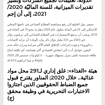
الدولة، تعليمات لجميع الشركات وتشير
تقديرات الميزانية، للسنة الماليّة 2020/
2021، إلى أن إجم
تسعى دول الخليج إلى رفع مساهمة القطاع الصناعي في ناتجها المحلي
الإجمالي إلى 25 في المائة بحلول عام 2020 مقارنة بنحو 10 في المائة في
2015، ويجب أن ترتفع الاستثمارات في القطاع الصناعي إلى تريليون دولار
في 2020 من 323 مليار دولار ذكر بيان «أوبك» أن تزايد الإصابات
بـ«كورونا» وعودة إجراءات الإغلاق العام الأكثر صرامة وتزايد حالة عدم
اليقين عوامل أدت الى انتعاش اقتصادي أكثر هشاشة. كم تكلفة إنتاج
طاقة شمسية تكفى منزل يستهلك شهريا ٤٠٠ كيلو وات سبتمبر 28, 2020
at 6:53 م مينا ابراهيم Reply
هيئة «الغذاء»: غلق إداري لـ291 محل مواد
غذائية.. خلال 2020; المناور يقترح قبول
جميع الضباط الحقوقيين الذين اجتازوا
الاختبارات التحريرية في وظيفة محقق
(ج)