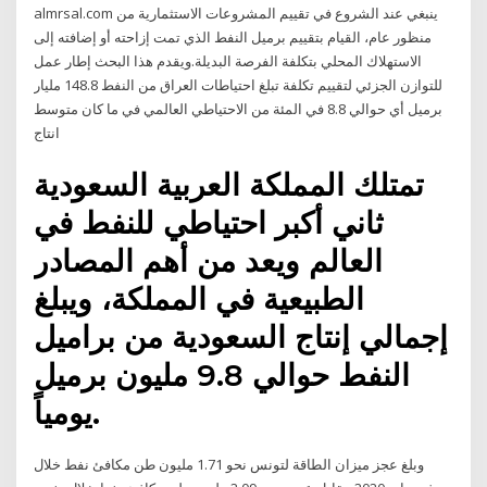
almrsal.com ينبغي عند الشروع في تقييم المشروعات الاستثمارية من
منظور عام، القيام بتقييم برميل النفط الذي تمت إزاحته أو إضافته إلى
الاستهلاك المحلي بتكلفة الفرصة البديلة.ويقدم هذا البحث إطار عمل
للتوازن الجزئي لتقييم تكلفة تبلغ احتياطات العراق من النفط 148.8 مليار
برميل أي حوالي 8.8 في المئة من الاحتياطي العالمي في ما كان متوسط
انتاج
تمتلك المملكة العربية السعودية
ثاني أكبر احتياطي للنفط في
العالم ويعد من أهم المصادر
الطبيعية في المملكة، ويبلغ
إجمالي إنتاج السعودية من براميل
النفط حوالي 9.8 مليون برميل
يومياً.
وبلغ عجز ميزان الطاقة لتونس نحو 1.71 مليون طن مكافئ نفط خلال