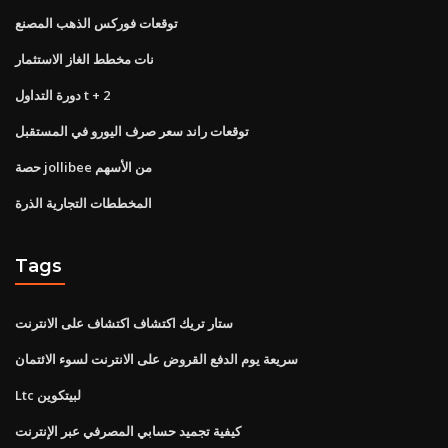
توقعات فوركس الذهب المصنع
نات مخطط الغاز الاستثمار
دورة التداول t + 2
توقعات راند سعر صرف اليورو في المستقبل
حصة jollibee من الأسهم
المخططات التجارية الذرة
Tags
ستار تريك اكتشاف اكتشاف على الانترنت
سريعة يوم الدفع القروض على الانترنت لسوء الائتمان
Ltc لبيتكوين
كيفية تجميد حسابي المصرفي عبر الإنترنت