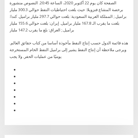
الصفحة كان يوم 22 أكتوبر 2020، الساعة 20:45. النصوص منشورة
برخصة المشاع فنزويلا: حيث بلغت احتياطيات النفط حوالي 300.3 مليار
براميل.; المملكة العربية السعودية: بلغت حوالي 297.7 مليار براميل. كندا:
بلغت ما يقرب الـ 167.8 مليار براميل. إيران: بلغت حوالي 155.6 مليار
براميل.; العراق: بلغ ما يقرب 147.2 مليار
هذه قائمة الدول حسب إنتاج النفط مأخوذة أساسا من كتاب حقائق العالم.
ويرجى ملاحظة أن إنتاج النفط يشير إلى براميل النفط الخام المستخرجة
يوميًا من عمليات الحفر. ولا يجب