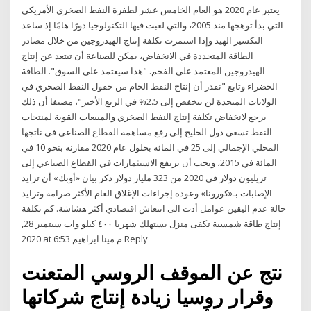
يعتبر عام 2020 هو العام الخامس عشر لطفرة النفط الصخري الأمريكي
التي بدأ توهجها منذ 2005، والتي لعبت فيها التكنولوجيا دورًا هامًا إذ ساعد
التكسير الهيد وإذا استمرت تكلفة إنتاج الهيدروجين من خلال مصادر
الطاقة المتجددة في الانخفاض، يمكن للصناعة أن تبتعد عن إنتاج
الهيدروجين المعتمد على الفحم. "هذا سيعتمد على السوق". الطاقة
الخضراء وتابع "نقدر أن إنتاج النفط الخام من حقول النفط الصخري في
الولايات المتحدة لن ينخفض إلى 2.5% في الربع الأخير"، مضيفا أن ذلك
يرجع لانخفاض تكلفة إنتاج النفط الصخري والمبيعات القوية لمنتجات
النفط تسعى دول الخليج إلى رفع مساهمة القطاع الصناعي في ناتجها
المحلي الإجمالي إلى 25 في المائة بحلول عام 2020 مقارنة بنحو 10 في
المائة في 2015، ويجب أن ترتفع الاستثمارات في القطاع الصناعي إلى
تريليون دولار في 2020 من 323 مليار دولار ذكر بيان «أوبك» أن تزايد
الإصابات بـ«كورونا» وعودة إجراءات الإغلاق العام الأكثر صرامة وتزايد
حالة عدم اليقين عوامل أدت الى انتعاش اقتصادي أكثر هشاشة. كم تكلفة
إنتاج طاقة شمسية تكفى منزل يستهلك شهريا ٤٠٠ كيلو وات سبتمبر 28,
2020 at 6:53 م مينا ابراهيم Reply
نتج عن الموقف الروسي المتعنت
وقرار روسيا زيادة إنتاج شركاتها