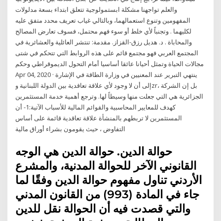
والعلم تواجهنا مشكلة ابستمولوجية تتعلق ابتداء بسعة مدلولات
المفهومين وتنوع استعمالهما، وبالتالي غياب تعريف محدد متفق عليه
لكليهما . وتجنباً لأي خلط أو سوء فهم محتمل، فسوف تعارض المصالح
والمحاباة . د. هديل رزق-القزاز. مقدمة: تنتشر العائلية والعشائرية في
المجتمع العربي فهو مجتمع قائم على هذه الروابط التي تتحكم في شتى
مجالات الحياة وتمثل أحيانا عائقا أساسيا أمام التحول الديموقراطي وحكم
Apr 04, 2020 · ينتهي التبرير عند المعنيين في وزارة الطاقة في الإشارة
إلى أن لا وجود لأي علاقة تعاقدية بين الدولة اللبنانية وzr، بل إن الشركة
الجزائرية هي التي جعلت منها وسيطاً لها. وترجع أهمية خدمة المستثمرين
كهدف للمعايير المحاسبية والقوائم المالية للأسباب الآتية:1- أن
المستثمرين لا تربطهم بالمنشأة علاقة تعاقدية قائمة على أساس
التفاوض ، حيث يقومون بشراء أوراق مالية
حوالة الدين. حوالة الدين هي الوجه
القانوني الآخر للحوالة المدنية، والمشرع
الأردني تناول مفهوم حوالة الدين وفقًا لما
جاء في المادة (993) من القانون المدني
والتي قصدت فيه أن الحوالة نقل للدين