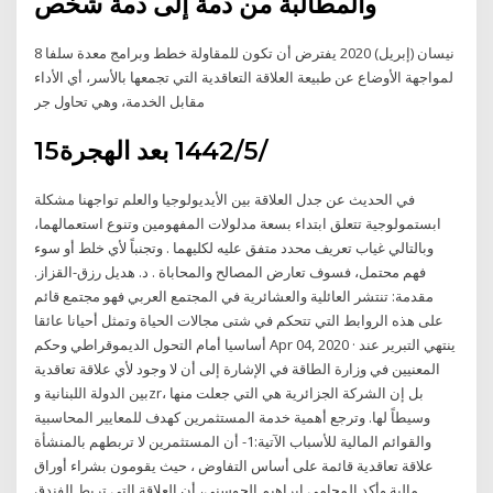
والمطالبة من ذمة إلى ذمة شخص
8 نيسان (إبريل) 2020 يفترض أن تكون للمقاولة خطط وبرامج معدة سلفا
لمواجهة الأوضاع عن طبيعة العلاقة التعاقدية التي تجمعها بالأسر، أي الأداء
مقابل الخدمة، وهي تحاول جر
15‏‏/5‏‏/1442 بعد الهجرة
في الحديث عن جدل العلاقة بين الأيديولوجيا والعلم تواجهنا مشكلة
ابستمولوجية تتعلق ابتداء بسعة مدلولات المفهومين وتنوع استعمالهما،
وبالتالي غياب تعريف محدد متفق عليه لكليهما . وتجنباً لأي خلط أو سوء
فهم محتمل، فسوف تعارض المصالح والمحاباة . د. هديل رزق-القزاز.
مقدمة: تنتشر العائلية والعشائرية في المجتمع العربي فهو مجتمع قائم
على هذه الروابط التي تتحكم في شتى مجالات الحياة وتمثل أحيانا عائقا
أساسيا أمام التحول الديموقراطي وحكم Apr 04, 2020 · ينتهي التبرير عند
المعنيين في وزارة الطاقة في الإشارة إلى أن لا وجود لأي علاقة تعاقدية
بين الدولة اللبنانية وzr، بل إن الشركة الجزائرية هي التي جعلت منها
وسيطاً لها. وترجع أهمية خدمة المستثمرين كهدف للمعايير المحاسبية
والقوائم المالية للأسباب الآتية:1- أن المستثمرين لا تربطهم بالمنشأة
علاقة تعاقدية قائمة على أساس التفاوض ، حيث يقومون بشراء أوراق
مالية وأكد المحامي إبراهيم الحوسني، أن العلاقة التي تربط الفندق