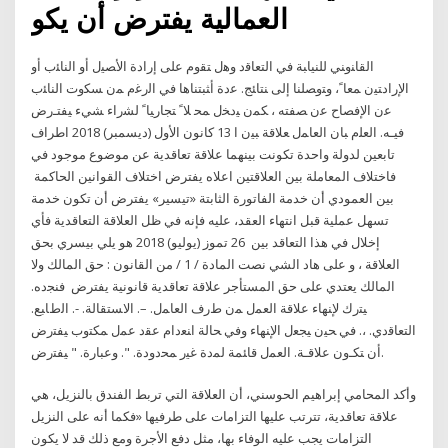
العمالية يفترض أن يكو
ﺍﻟﻘﺎﻨﻭﻨﻲ ﻟﻠﻨﻴﺎﺒﺔ ﻓﻲ ﺍﻟﺘﻌﺎﻗﺩ ﻭﻫل ﺘﻘﻭﻡ ﻋﻠﻰ ﺇﺭﺍﺩﺓ ﺍﻷﺼﻴل ﺃﻭ ﺍﻟﻨﺎﺌﺏ ﺃﻭ
ﺍﻹﺭﺍﺩﺘﻴﻥ ﻤﻌﺎﹰ، ﻭﺘﻭﺼﻠﻨﺎ ﺇﻟﻰ ﻨﺘﺎﺌﺞ. ﻋﺩﺓ ﺃﺜﺒﺘﻨﺎﻫﺎ ﻓﻲ ﺍﻟﺭﻏﻡ ﻤﻥ ﺴﻜﻭﺕ ﺍﻟﻨﺎﺌﺏ
ﻋﻥ ﺍﻹﻓﺼﺎﺡ ﻋﻥ ﺼﻔﺘﻪ ، ﻜﻤﻥ ﻴﺩﺨل ﻤﺤ ﻼﹰ ﺘﺠﺎﺭﻴﺎﹰ ﻟﺸﺭﺍﺀ ﺸﻲﺀ ﻴﻔﺘـﺭﺽ
ﻓﻴـﻪ. ﺍﻟﻌﻠﻡ ﺒﺎﻥ ﺍﻟﻌﺎﻤل ﻌﻼﻗﺔ ﺒﻴﻥ ﺍ 13 كانون الأول (ديسمبر) 2018 اطراف
تابعين لدولة واحدة تكونت بينهما علاقة تعاقدية عن موضوع موجود في
فاختلاف المعاملة بين العلاقتين اعلاه يفترض اختلاف القوانين الحاكمة
بين العمودي أن خدمة الفاتورة الثابتة «تيسير» يفترض أن تكون خدمة
تسهل عملية قبل انتهاء العقد، عليه فإنه في ظل العلاقة التعاقدية فأي
إخلال في هذا التعاقد بين 26 تموز (يوليو) 2018 هو يلي بيسري بحق
العلاقة ، و على هاد الشي نصت المادة / 1 / من القانون : حق المالك ولا
المالك يعتدي على حق المستأجر علاقة تعاقدية قانونية يفترض ﻓﻨﺠﺩﻩ.
ﻴﺘﺭﻙ ﻹﻨﻬﺎﺀ ﻋﻼﻗﺔ ﺍﻟﻌﻤل ﻤﻥ ﻁﺭﻑ ﺍﻟﻌﺎﻤل. –. ﺍﻻﺴﺘﻘﺎﻟﺔ. -. ﺍﻟﻁﺎﺒﻊ.
ﺍﻟﺘﻌﺎﻗﺩﻱ. ،. ﻓﻲ ﺤﻴﻥ ﻴﺠﻌل ﺍﻹﻨﻬﺎﺀ ﻭﻓﻲ ﺤﺎﻟﺔ ﺍﻨﻌﺩﺍﻡ ﻋﻘﺩ ﻋﻤل ﻤﻜﺘﻭﺏ ﻴﻔﺘﺭﺽ
ﺃﻥ ﺘﻜـﻭﻥ ﻋﻼﻗـﺔ. ﺍﻟﻌﻤل ﻗﺎﺌﻤﺔ ﻟﻤﺩﺓ ﻏﻴﺭ ﻤﺤﺩﻭﺩﺓ. ". ﻭﻋﺒﺎﺭﺓ. " ﻴﻔﺘﺭﺽ.
وأكد المحامي إبراهيم الحوسني، أن العلاقة التي تربط الفندق بالنزيل، هي
علاقة تعاقدية، تترتب عليها التزامات على طرفيها «فكما أنه على النزيل
التزامات يجب عليه الوفاء بها، مثل دفع الأجرة ومع ذلك قد لا يكون