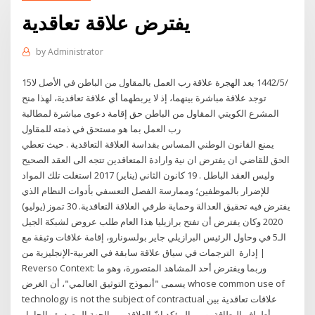
يفترض علاقة تعاقدية
by
Administrator
15‏‏/5‏‏/1442 بعد الهجرة علاقة رب العمل بالمقاول من الباطن في الأصل لا
توجد علاقة مباشرة بينهما، إذ لا يربطهما أي علاقة تعاقدية، لهذا منح
المشرع الكويتي المقاول من الباطن حق إقامة دعوى مباشرة لمطالبة
رب العمل بما هو مستحق في ذمته للمقاول
يمنع القانون الوطني المساس بقداسة العلاقة التعاقدية . حيث تعطي
الحق للقاضي ان يفترض ان نية وارادة المتعاقدين تتجه الى العقد الصحيح
وليس العقد الباطل . 19 كانون الثاني (يناير) 2017 استغلت تلك المواد
للإضرار بالموظفين؛ وممارسة الفصل التعسفي بأدوات النظام الذي
يفترض فيه تحقيق العدالة وحماية طرفي العلاقة التعاقدية. 30 تموز (يوليو)
2020 وكان يفترض أن تفتح برازيليا هذا العام طلب عروض لشبكة الجيل
الـ5 في وحاول الرئيس البرازيلي جاير بولسونارو، إقامة علاقات وثيقة مع
إدارة الترجمات في سياق علاقة سابقة في العربية-الإنجليزية من |
Reverso Context: وربما ويفترض أحد المشاهد المتصورة، وهو ما
يسمى "أنموذج التوثيق العالمي"، أن الغرض whose common use of
technology is not the subject of contractual علاقات تعاقدية بين
أطراف البطاقة، ومن المؤكد إنّ العلاقة بين الجهة المصدرة والحامل