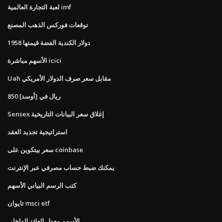
لعبة التجارة العالمية imf
توقعات فوركس الذهب المصنع
1958 دولار الكندية الفضة قيمتها
الأسهم مباشرة icici
Uah مقابل سعر صرف الدولار الأمريكي
850 ريال في [أوسد]
Sensex إغلاق سعر البيانات التاريخية
استراتيجية تجديد العقد
سعر بيتكوين على coinbase
يمكنك ضبط حساب مصرفي عبر الإنترنت
كتب الرسم البياني الأسهم
تايوان msci etf
الأسهم معدل العائد الداخلي