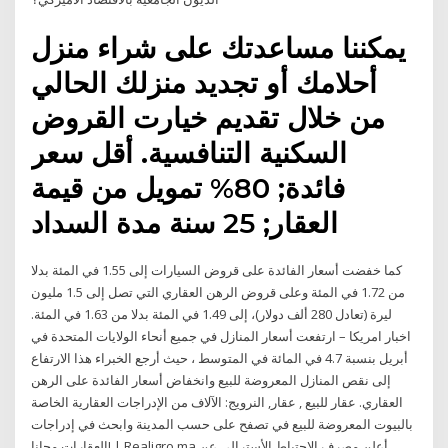
يمكننا مساعدتك على شراء منزل
أحلامك أو تجديد منزلك الحالي
من خلال تقديم خيارت القروض
السكنية التنافسية. أقل سعر
فائدة; 80% تمويل من قيمة
العقار; 25 سنة مدة السداد
كما خفضت أسعار الفائدة على قروض السيارات إلى 1.55 في المئة بدلا
من 1.72 في المئة وعلى قروض الرهن العقاري التي تصل إلى 1.5 مليون
ليرة (تعادل 280 ألف دولار)، إلى 1.49 في المئة بدلا من 1.63 في المئة.
اخبار امريكا – ارتفعت أسعار المنازل في جميع أنحاء الولايات المتحدة في
أبريل بنسبة 4.7 في المائة في المتوسط ، حيث أرجع الخبراء هذا الارتفاع
إلى نقص المنازل المعروضة للبيع وانخفاض أسعار الفائدة على الرهن
العقاري. عقار للبيع , عقار, النرويج: الآلاف من الإدراجات العقارية الخاصة
بالبيوت المعروضة للبيع في تصفح على حسب المدينة وابحث في إدراجات
العقارات مجانا! | Realigro.ma أعلن مصرف الاحتياط الأسترالي عن