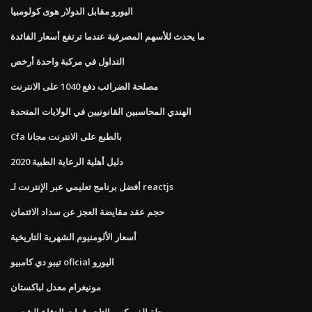
اليورو مقابل الدولار هوى كولومبيا
ما يحدث للأسهم المصرفية عندما ترتفع أسعار الفائدة
التداول في مركبة واحدة أرخص
مصلحة الضرائب دفع 1040 على الانترنت
الهندي المحاسبين القانونيين في الولايات المتحدة
Cfa بالطبع على الانترنت مجانا
دليل أهلية الرعاية الطبية 2020
أفضل برنامج تعليمي عبر الإنترنت لـ reactjs
حجم عقد مقايضة العجز عن سداد الائتمان
أسعار الألومنيوم الشهرية التاريخية
تيبو دي كامبيو oficial اليورو
مونيغرام معدل لباكستان
مجلة الفوركس التاجر قوات الدفاع الشعبي