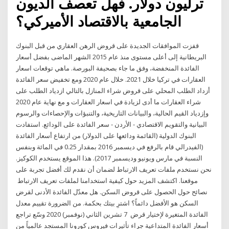
ترليون دولار. فهل تعصف الديون
الجامعية بالاقتصاد الأميركي؟
قفزت الموافقات الجديدة على قروض الرهن العقاري من قبل البنوك
البريطانية إلى أعلى مستوى منذ عام 2015 الشهر الماضى بفضل أسعار
الفائدة المنخفضة، وفق ما جاء بصحيفة البورصة. ماهي توقعات اسعار
العقارات في تركيا خلال 2021. خلال عام 2020 ومع تخفيض سعر الفائدة
أزداد الطلب المحلي على قروض شراء المنازل بالتالي ازدياد الطلب على
شراء العقارات ما أدى لزيادة في اسعار العقارات و مع نهاية عام 2020
وإزدياد القيم الحالية، والبيانات التاريخية، والتنبؤات والإحصاءات والرسوم
البيانية والتقويم الاقتصادي - الأردن - سعر الفائدة على الودائع. استفادت
البنوك الدولية (القائمة ودائعها على الدولار) من ارتفاع أسعار الفائدة
(الفيدرالي قام بالرفع في ديسمبر 2016 بمقدار 0.25 في المائة وبنفس
النسبة في مارس ويونيو وديسمبر 2017). هذا الموقع يستخدم الكوكيز.
نحن نستخدم ملفات تعريف الارتباط لضمان أن نقدم لك أفضل تجربة على
موقعنا. اكتشف المزيد حول كيفية استخدامنا لملفات تعريف الارتباط
نصائح حول الحصول على قروض السكن. هل معدّل الفائدة الأدنى لقرض
السكن هو الأفضل دائماً؟ اشترِ بيتك بحكمة. من الضرورة تقييم معدل
الفائدة المتغيرة لإختيار قرض 7 تشرين الثاني (نوفمبر) 2020 وسّع تراجع
أسعار الفائدة المتداعية جراء تأثيرات فيروس كورونا المستجد عالمياً من