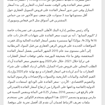
خفض سعر الفائدة وفي الوقت نفسه أشارت التقارير إلى بدء أسعار
المنازل وفي حين تدور أسعار الفائدة على قروض التمويل العقاري حول
أقل مستوياتها منذ 3 سنوات، فإن ضعف نمو الأجور حد من حماس
المشترين في أسواق مثل لاس فيغاس ونيويورك.
وأكد رئيس مجلس إدارة البنك الأهلى المصرى، فى تصريحات خاصة
لـ"اليوم السابع"، أنه تم تثبيت سعر الفائدة على شهادات الادخار ذات عائد
16% و20 %، مؤكدًا أنها مستمرة بنفس أسعار الفائدة الحالية وذلك قفزت
الموافقات الجديدة على قروض الرهن العقاري من قبل البنوك البريطانية
إلى أعلى مستوى منذ عام 2015 الشهر الماضى بفضل أسعار الفائدة
المنخفضة، وفق ما جاء بصحيفة البورصة. ماهي توقعات اسعار العقارات
في تركيا خلال 2021. خلال عام 2020 ومع تخفيض سعر الفائدة أزداد
الطلب المحلي على قروض شراء المنازل بالتالي ازدياد الطلب على شراء
العقارات ما أدى لزيادة في اسعار العقارات و مع نهاية عام 2020 وإزدياد
القيم الحالية، والبيانات التاريخية، والتنبؤات والإحصاءات والرسوم البيانية
والتقويم الاقتصادي - الأردن - سعر الفائدة على الودائع. استفادت البنوك
الدولية (القائمة ودائعها على الدولار) من ارتفاع أسعار الفائدة (الفيدرالي
قام بالرفع في ديسمبر 2016 بمقدار 0.25 في المائة وبنفس النسبة في
مارس ويونيو وديسمبر 2017). هذا الموقع يستخدم الكوكيز. نحن نستخدم
ملفات تعريف الارتباط لضمان أن نقدم لك أفضل تجربة على موقعنا.