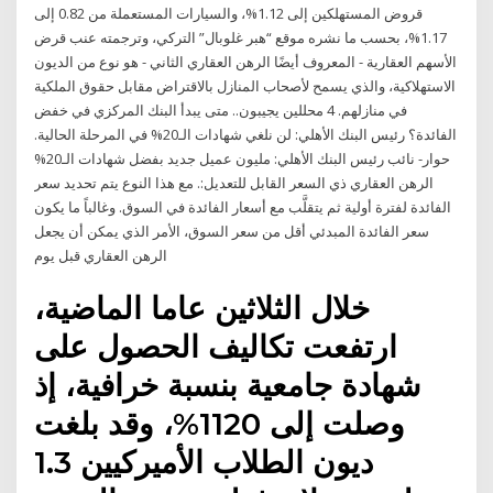
قروض المستهلكين إلى 1.12%، والسيارات المستعملة من 0.82 إلى
1.17%، بحسب ما نشره موقع “هبر غلوبال” التركي، وترجمته عنب قرض
الأسهم العقارية - المعروف أيضًا الرهن العقاري الثاني - هو نوع من الديون
الاستهلاكية، والذي يسمح لأصحاب المنازل بالاقتراض مقابل حقوق الملكية
في منازلهم. 4 محللين يجيبون.. متى يبدأ البنك المركزي في خفض
الفائدة؟ رئيس البنك الأهلي: لن نلغي شهادات الـ20% في المرحلة الحالية.
حوار- نائب رئيس البنك الأهلي: مليون عميل جديد بفضل شهادات الـ20%
الرهن العقاري ذي السعر القابل للتعديل:. مع هذا النوع يتم تحديد سعر
الفائدة لفترة أولية ثم يتقلَّب مع أسعار الفائدة في السوق. وغالباً ما يكون
سعر الفائدة المبدئي أقل من سعر السوق، الأمر الذي يمكن أن يجعل
الرهن العقاري قبل يوم
خلال الثلاثين عاما الماضية،
ارتفعت تكاليف الحصول على
شهادة جامعية بنسبة خرافية، إذ
وصلت إلى 1120%، وقد بلغت
ديون الطلاب الأميركيين 1.3