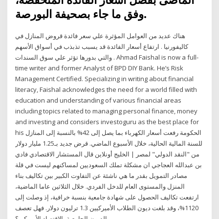
الماضى بفضل أسعار الفائدة المنخفضة،
وفق ما جاء بصحيفة البورصة.
هناك عديد من العوامل المؤثرة علي سعر فائدة قروض المنازل في
كاليفورنيا . ارتفاع أسعار الفائدة قد يسبب تذبذب في أسواق الأسهم
والتي بدورها تؤثر علي سوق السندات . Ahmad Faishal is now a full-
time writer and former Analyst of BPD DIY Bank. He’s Risk
Management Certified. Specializing in writing about financial
literacy, Faishal acknowledges the need for a world filled with
education and understanding of various financial areas
including topics related to managing personal finance, money
and investing and considers investoguru as the best place for
his الحكومة رفعت أسعار الكهرباء بما يصل إلى 42% بالنسبة إلى المنازل
للسنة المالية الحالية، خلال الأسبوع الماضي. قرض جديد بـ1.25 مليار دولار
من "النقد الدولي" لمصر | الخليج أونلاين قال المستشار الاقتصادي فادي
بن عبدالله العجاجي ان مشكلة تملك السعوديين لمساكنهم ليست في قلة
مصادر التمويل بقدر ما هي ناشئة عن التفاوت الكبير بين تكاليف بناء
المنزل والمستوى العام للدخل الفردي. خلال الثلاثين عاما الماضية،
ارتفعت تكاليف الحصول على شهادة جامعية بنسبة خرافية، إذ وصلت إلى
1120%، وقد بلغت ديون الطلاب الأميركيين 1.3 ترليون دولار. فهل تعصف
الديون الجامعية بالاقتصاد الأميركي؟