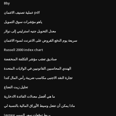
Bby
عملية تصنيف الائتمان pdf
ياهو مؤشرات سوق التمويل
معدل التحويل جنيه استرليني إلى دولار
سريعة يوم الدفع القروض على الانترنت لسوء الائتمان
Russell 2000 index chart
صناديق تعقب مؤشر التكلفة المنخفضة
الهندي المحاسبين القانونيين في الولايات المتحدة
تجارة النقد الاجنبى مكاسب ضريبة رأس المال كندا
تحليل زيت النعناع
ما هي أفضل معدلات الفائدة الادخارية
ماذا يمكن أن تفعل وسيط الأوراق المالية بالنسبة لي
Jaypee يربط توقعات سعر السهم