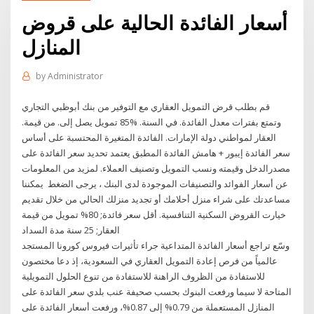
أسعار الفائدة الحالية على قروض
المنازل
by
Administrator
قم بطلب قرض التمويل العقاري مع التوفير من بنك أبوظبي التجاري
وتمتع بفترات معدل الفائدة. في السنة. %85 تمويل يصل إلى. من قيمة.
العقار لمواطني دولة الإمارات. الفائدة المتغيرة المحتسبة على أساس
سعر الفائدة إيبور + هامش الفائدة المطبق يعتمد تحديد سعر الفائدة على
مصدرالدخل وقيمته ونسب التمويل وتصنيف العملاء. لمزيد من المعلومات
عن أسعار الفوائد والتصنيفات الموجودة لدى البنك ، يرجى الضغط يمكننا
مساعدتك على شراء منزل أحلامك أو تجديد منزلك الحالي من خلال تقديم
خيارت القروض السكنية التنافسية. أقل سعر فائدة; 80% تمويل من قيمة
العقار; 25 سنة مدة السداد
وسّع تراجع أسعار الفائدة المتداعية جراء تأثيرات فيروس كورونا المستجد
عالمياً من فرص إعادة التمويل العقاري في السعودية، إذ دعا مختصون
للاستفادة من الظروف الراهنة للاستفادة من تنوع الحلول التمويلية
المتاحة لا سيما ورفعت البنوك بحسب صحيفة عنب بلدي سعر الفائدة على
المنازل المستعملة من 0.79% إلى 0.87%، ورفعت أسعار الفائدة على